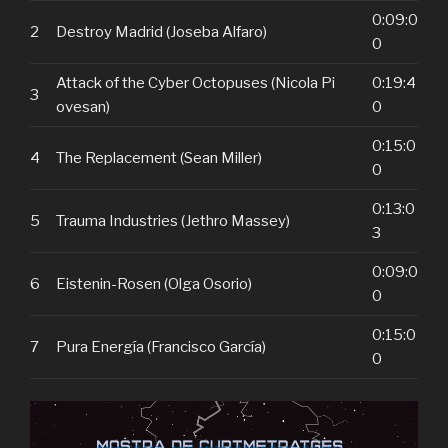
0:09:0
2
Destroy Madrid (Joseba Alfaro)
0
Attack of the Cyber Octopuses (Nicola Pi
0:19:4
3
ovesan)
0
0:15:0
4
The Replacement (Sean Miller)
0
0:13:0
5
Trauma Industries (Jethro Massey)
3
0:09:0
6
Eistenin-Rosen (Olga Osorio)
0
0:15:0
7
Pura Energía (Francisco García)
0