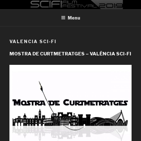
Skip
MADRID SCI-FI FILM FESTIVAL
Madrid Sci-FI Film Festival 2019
to
Menu
content
VALENCIA SCI-FI
MOSTRA DE CURTMETRATGES – VALÉNCIA SCI-FI