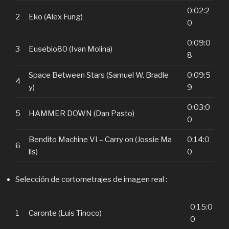
0:02:2
2
Eko (Alex Fung)
0
0:09:0
3
Eusebio80 (Ivan Molina)
8
Space Between Stars (Samuel W. Bradle
0:09:5
4
y)
9
0:03:0
5
HAMMER DOWN (Dan Pasto)
0
Bendito Machine VI – Carry on (Jossie Ma
0:14:0
6
lis)
0
Selección de cortometrajes de imagen real :
0:15:0
1
Caronte (Luis Tinoco)
0